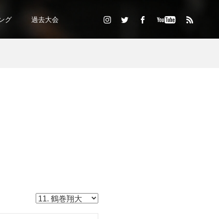
ング
過去大会