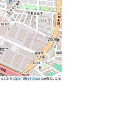
 data ©
OpenStreetMap
contributors