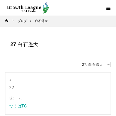
ブログ
白石遥大
27
白石遥大
#
27
現チーム
つくばFC