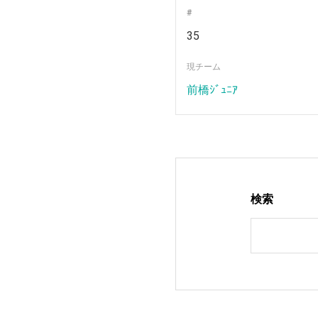
#
35
現チーム
前橋ｼﾞｭﾆｱ
検索