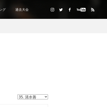
ング
過去大会