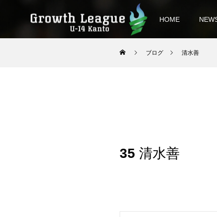
HOME
NEW
ブログ
清水善
35
清水善