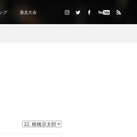
ング
過去大会