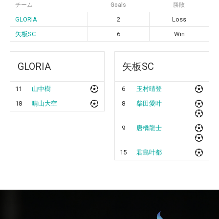
チーム
Goals
勝敗
GLORIA
2
Loss
矢板SC
6
Win
GLORIA
矢板SC
11
山中樹
6
玉村晴登
18
晴山大空
8
柴田愛叶
9
唐橋龍士
15
君島叶都