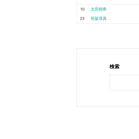
10
太田樹希
23
長阪瑛真
検索