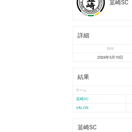
韮崎SC
詳細
日付
2026年5月10日
結果
チーム
韮崎SC
VALON
韮崎SC