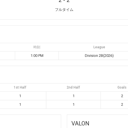
2
-
2
フルタイム
時刻
League
1:00 PM
Division 2B(2026)
1st Half
2nd Half
Goals
1
1
2
1
1
2
VALON