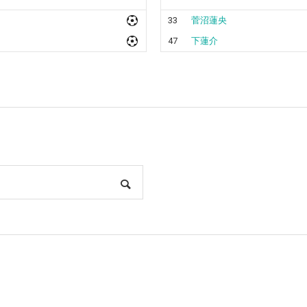
33
菅沼蓮央
47
下蓮介