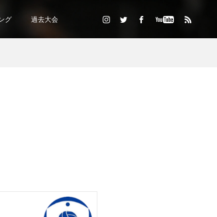
ング
過去大会