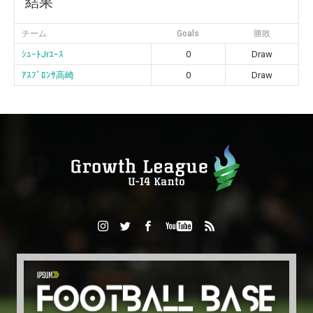
結果
チーム
Goals
勝敗
ｼｭｰﾄJrﾕｰｽ
0
Draw
ｱｽﾌﾞﾛﾝｻ高崎
0
Draw