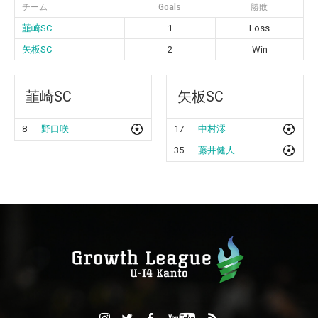
チーム
Goals
勝敗
韮崎SC
1
Loss
矢板SC
2
Win
韮崎SC
矢板SC
8
野口咲
17
中村澪
35
藤井健人