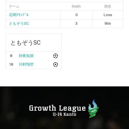
チーム
Goals
勝敗
石岡ｱｾﾝﾌﾞﾙ
0
Loss
ともぞうSC
3
Win
ともぞうSC
8
待夜知規
18
川村翔空