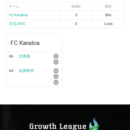
チーム
Goals
勝敗
FC Kanaloa
5
Win
日立JYSC
0
Loss
FC Kanaloa
66
辻寿真
64
谷原隼羽